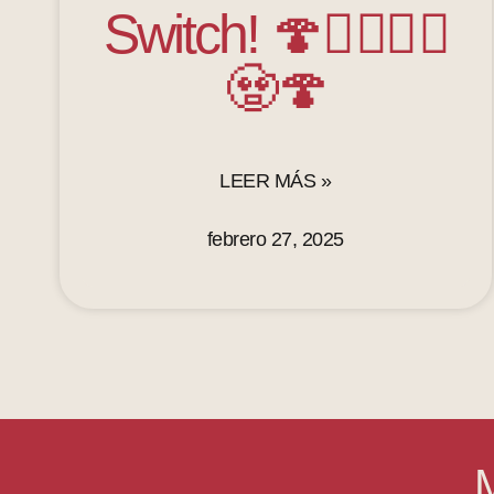
Switch! 🍄🧟‍♂️🧟‍♀️
🧟🍄
LEER MÁS »
febrero 27, 2025