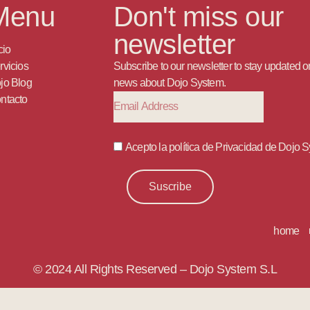
Menu
Don't miss our
newsletter
cio
rvicios
Subscribe to our newsletter to stay updated on
jo Blog
news about Dojo System.
ntacto
Acepto la política de Privacidad de Dojo 
Suscribe
home
© 2024 All Rights Reserved – Dojo System S.L