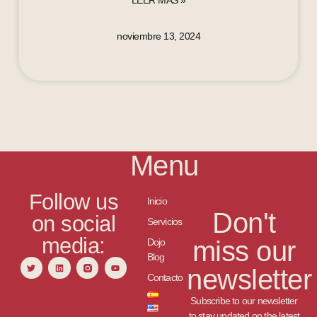
LEER MÁS »
noviembre 13, 2024
Menu
Follow us
Inicio
Don't
on social
Servicios
media:
miss our
Dojo
Blog
newsletter
Contacto
Subscribe to our newsletter
to stay updated on the latest